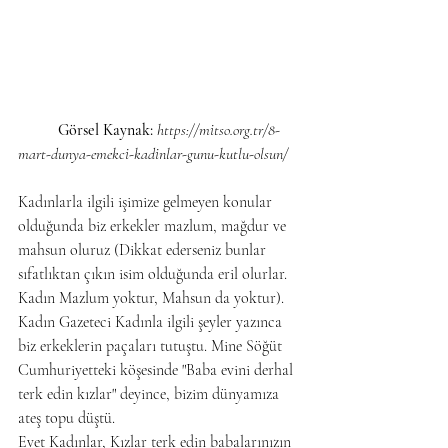
Görsel Kaynak:
https://mitso.org.tr/8-
mart-dunya-emekci-kadinlar-gunu-kutlu-olsun/
Kadınlarla ilgili işimize gelmeyen konular 
olduğunda biz erkekler mazlum, mağdur ve 
mahsun oluruz (Dikkat ederseniz bunlar 
sıfatlıktan çıkın isim olduğunda eril olurlar. 
Kadın Mazlum yoktur, Mahsun da yoktur). 
Kadın Gazeteci Kadınla ilgili şeyler yazınca 
biz erkeklerin paçaları tutuştu. Mine Söğüt 
Cumhuriyetteki köşesinde "Baba evini derhal 
terk edin kızlar" deyince, bizim dünyamıza 
ateş topu düştü. 
Evet Kadınlar, Kızlar terk edin babalarınızın 