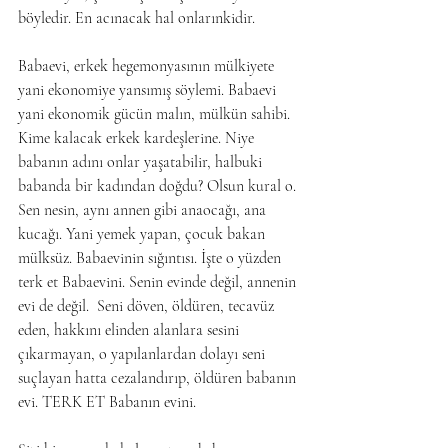
böyledir. En acınacak hal onlarınkidir.
Babaevi, erkek hegemonyasının mülkiyete 
yani ekonomiye yansımış söylemi. Babaevi 
yani ekonomik gücün malın, mülkün sahibi. 
Kime kalacak erkek kardeşlerine. Niye 
babanın adını onlar yaşatabilir, halbuki 
babanda bir kadından doğdu? Olsun kural o. 
Sen nesin, aynı annen gibi anaocağı, ana 
kucağı. Yani yemek yapan, çocuk bakan 
mülksüz. Babaevinin sığıntısı. İşte o yüzden 
terk et Babaevini. Senin evinde değil, annenin 
evi de değil.  Seni döven, öldüren, tecavüz 
eden, hakkını elinden alanlara sesini 
çıkarmayan, o yapılanlardan dolayı seni 
suçlayan hatta cezalandırıp, öldüren babanın 
evi. TERK ET Babanın evini.