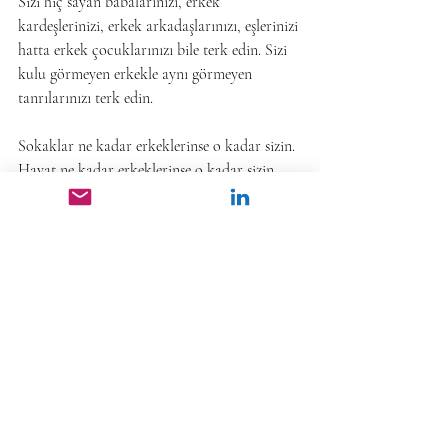
Sizi hiç sayan babalarınızı, erkek 
kardeşlerinizi, erkek arkadaşlarınızı, eşlerinizi 
hatta erkek çocuklarınızı bile terk edin. Sizi 
kulu görmeyen erkekle aynı görmeyen 
tanrılarınızı terk edin.
Sokaklar ne kadar erkeklerinse o kadar sizin. 
Hayat ne kadar erkeklerinse o kadar sizin. 
Özgürlük ne kadar erkeklerinse o kadar sizin. 
Size yapılıp edilenlere ama, fakat, lakin diyen 
Erkek olsun, Kadın olsun hepsini terk edin.
Biat eden, itaat eden değil; hakkını isteyen, 
söke söke alan KADIN OLUN.
8 Mart Emekçi Kadınlar Gününüz Kutlu 
Olsun. Sevgiyle Kalın.
8 mart emekçi kadınlar günü
mine söğütçü
baba evini terk edin kızlar
dişi kurt kadın
dinler kadın