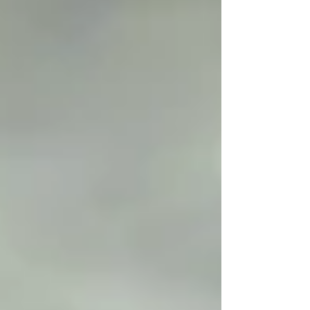
ırkiyat ve tabiiyet oluşturma telaşı ortaya
gerçek olmayan Türk tarihi (Osmanlı ya da
Ottoman özelinde) yazma daha doğrusu
uydurma sonuçta uydurduklarımıza inanma
hali olarak günümüzde de devam etmekte.
Ortaya çıkışları sonra ki tarihsel bilgilerin
neredeyse tamamı t