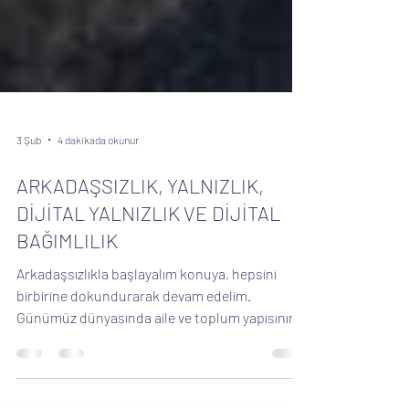
3 Şub
4 dakikada okunur
ARKADAŞSIZLIK, YALNIZLIK,
DİJİTAL YALNIZLIK VE DİJİTAL
BAĞIMLILIK
Arkadaşsızlıkla başlayalım konuya, hepsini
birbirine dokundurarak devam edelim.
Günümüz dünyasında aile ve toplum yapısının