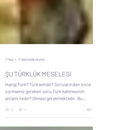
7 Haz
11 dakikada okunur
ŞU TÜRKLÜK MESELESİ
Hangi Türk? Türk kimdir? Sorularından önce
sormamız gereken soru Türk kelimesinin
anlamı nedir? Olması gerekmektedir. Bu
coğrafyada 18.yüzyıldan beri kökeni bir yere
dayandırma gereksinimi var. Bir aile üzerinden