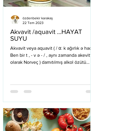
özdenbekir karakaş
22 Tem 2023
Akvavit /aquavit ...HAYAT
SUYU
Akvavit veya aquavit ( / ɑː k ağırlık ə hac
Ben bir t , - v ə - / , aynı zamanda akevitt
olarak Norveç ) damıtılmış alkol özütü
olarak...