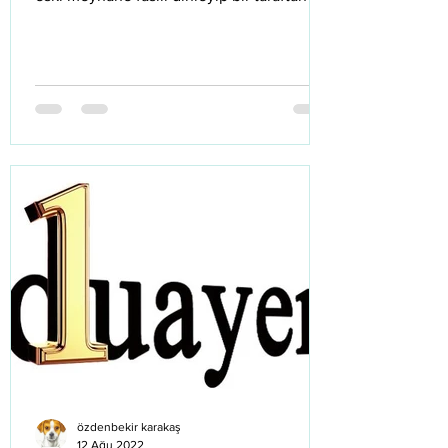
yazıyı...
özdenbekir karakaş
12 Ağu 2022