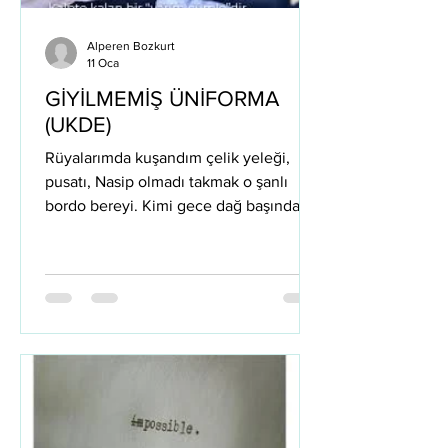
Alperen Bozkurt
11 Oca
GİYİLMEMİŞ ÜNİFORMA
(UKDE)
Rüyalarımda kuşandım çelik yeleği,
pusatı, Nasip olmadı takmak o şanlı
bordo bereyi. Kimi gece dağ başında bir
POH oldum hayalimde, Kimi şafak vakti
sınırda bekleyen nöbetçi. Kader "dur"
dedi, çizildi başka bir rota, Lakin ruhum
sığmadı sivil hayata. Ringlere vurdum
içimdeki o hırçın savaşı, Muay Thai ile
biledim yumruğumdaki taşı. Elim titrer
mi dersen namluya sürünce mermiyi,
Anlatamam hedefe kilitlenen o keskin
gözleri. Tetik düşer, on ikiden vurulur
cansız hedef, Ama asıl