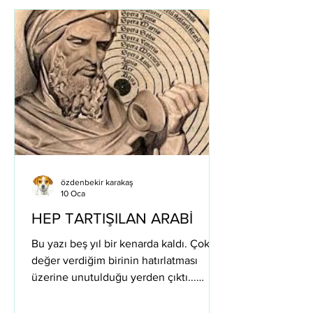
solum kapalı biliyorum, ne yapacağımı
bilmiyorum. Aklım kalbime, kalbim
aklıma sığmıyor, Çıkar yolu olmayan bir
yoldayım, içim yanıyor. Ne sana an
özdenbekir karakaş
10 Oca
HEP TARTIŞILAN ARABİ
Bu yazı beş yıl bir kenarda kaldı. Çok
değer verdiğim birinin hatırlatması
üzerine unutulduğu yerden çıktı...
Elimde bir kitapla bu kadar uzun süre
oturduğumu hiç hatırlamıyorum.