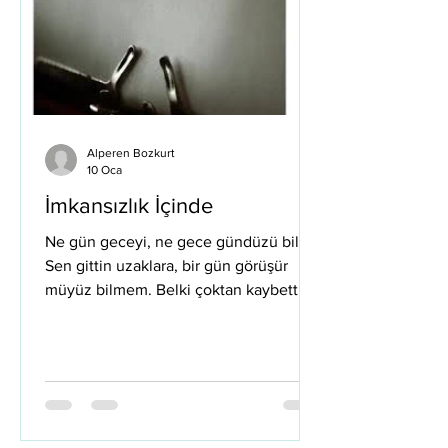
Alperen Bozkurt
10 Oca
İmkansızlık İçinde
Ne gün geceyi, ne gece gündüzü bilir
Sen gittin uzaklara, bir gün görüşür
müyüz bilmem. Belki çoktan kaybettim
duyguyu, sel misali, Özlüyorum seni;
kendime bile demeye çekiniyorum.
Ömrüm nerede son bulur bilmem ama,
Nefes alan bir ölüyüm aslında, belki
farkında bile değilsin. Kapana kısılmış
bir kurt gibiyim, ilerleyemiyorum, Sağım