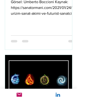
Görsel: Umberto Boccioni Kaynak:
https://sanatormani.com/2021/01/24/fut
urizm-sanat-akimi-ve-futurist-sanatcilar-
gelecekcilik/ Kandıray...