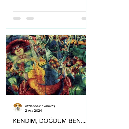
İslam’ın en çok tartışılan kişiliklerinden
biri olan Arabi’nin Fusûs Ül-Hikem
kitabı. Kütüphanemde yıllardır
duruyordu. Milli Eğitim Bakanlığı Şark
İslam Klasikleri serisinden 1992 de
çıkmış çevireni Nuri Gençosman.
Elimde çok tutmuş olmamın sebebi,
anlaşılmazı zor olması. Belki
derinliğinden, belki
özdenbekir karakaş
2 Ara 2024
KENDİM, DOĞDUM BEN....