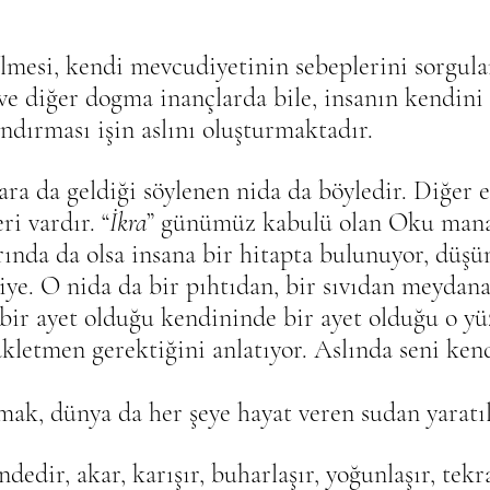
lmesi, kendi mevcudiyetinin sebeplerini sorgula
ve diğer dogma inançlarda bile, insanın kendini 
dırması işin aslını oluşturmaktadır.
 da geldiği söylenen nida da böyledir. Diğer el
ri vardır. “
İkra
” günümüz kabulü olan Oku mana
rında da olsa insana bir hitapta bulunuyor, düşün
diye. O nida da bir pıhtıdan, bir sıvıdan meydana
 bir ayet olduğu kendininde bir ayet olduğu o y
kletmen gerektiğini anlatıyor. Aslında seni ken
lmak, dünya da her şeye hayat veren sudan yaratı
dedir, akar, karışır, buharlaşır, yoğunlaşır, tekr