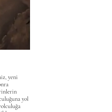
iz, yeni 
onra 
inlerin 
culuğuna yol 
yolculuğa 