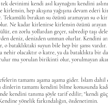
 tek devinimi kendi asıl kaynağını kendini aslını
e kirlensin, hep akışına yağışına devam ederi kir
r. Tekamülü bırakan su özünü aramayan su o kirl
olur. Ne kadar kirlenirse kirlensin özünü arayan 
ülür, en zorlu yollardan geçer, sabredip taşı dele
irden deniz, denizden umman olurlar. Kendini a
r, o bataklıktaki suyun bile hep bir şansı vardır.
ya nehir olacaktır o katre, ya da bataklıkta bir d
ulur mu yorulan birikinti olur, yorulmayan akan
sefelerin tamamı aşama aşama gider. İslam dahil 
ılı dinlerin tamamı kendini bilme konusunda kad
nde kendini tanıma şöyle tarif edilir; “kendi güçl
Kendine yönelik farkındalığın, özdenetimin.