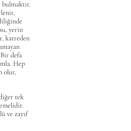
 bulmaktır. 
lenir, 
iliğinde 
su, yerin 
r, katreden 
ramayan 
 Bir defa 
amla. Hep 
 olur, 
diğer tek 
emelidir.
ü ve zayıf 