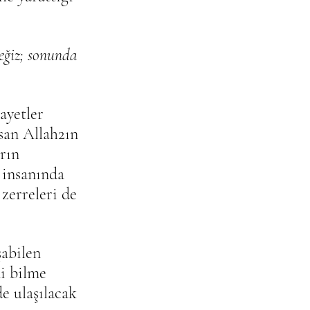
eğiz; sonunda 
ayetler 
nsan Allah2ın 
rın 
 insanında 
zerreleri de 
abilen 
i bilme 
de ulaşılacak 