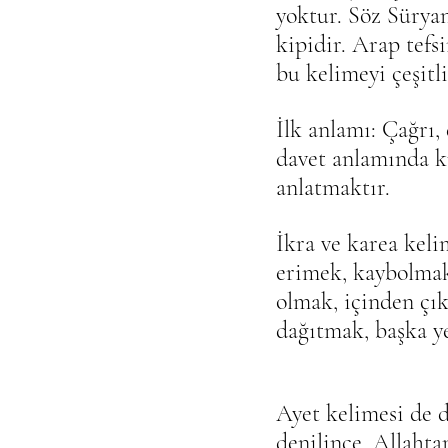
yoktur. Söz Süryan
kipidir. Arap tefs
bu kelimeyi çeşitl
İlk anlamı: Çağrı, 
davet anlamında ku
anlatmaktır.
İkra ve karea keli
erimek, kaybolmak
olmak, içinden çık
dağıtmak, başka y
Ayet kelimesi de de
denilince, Allahtan