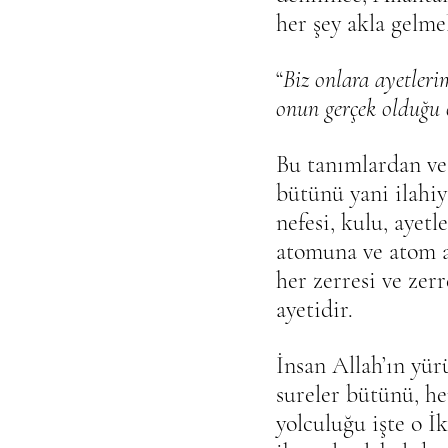
her şey akla gelmel
“
Biz onlara ayetleri
onun gerçek olduğu o
Bu tanımlardan ve 
bütünü yani ilahiy
nefesi, kulu, ayet
atomuna ve atom al
her zerresi ve zer
ayetidir. 
İnsan Allah’ın yür
sureler bütünü, he
yolculuğu işte o İk