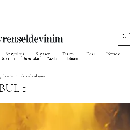
Sosyoloji
Siyaset
Tarım
Gezi
Yemek
 Devinim
Duyurular
Yazılar
İletişim
Şub 2024
önetim, Strateji, Planlama
12 dakikada okunur
Filateli, Koleksiyon
Edebiy
BUL 1
 MEYHANE KÜLTÜRÜ
TAB (Tıbbi ve Aromatik Bitkiler) 