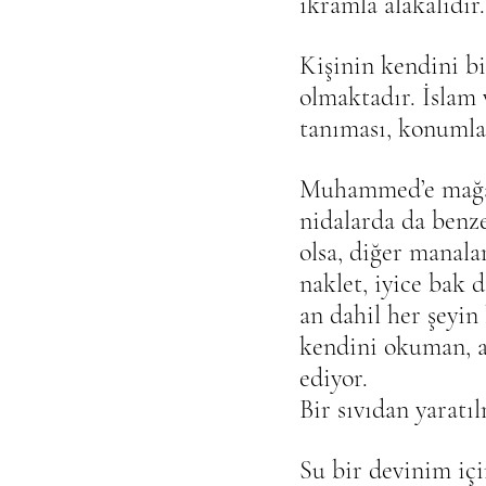
ikramla alakalıdır.
Kişinin kendini bi
olmaktadır. İslam 
tanıması, konumlan
Muhammed’e mağara
nidalarda da benze
olsa, diğer manala
naklet, iyice bak 
an dahil her şeyin
kendini okuman, a
ediyor.
Bir sıvıdan yaratı
Su bir devinim için