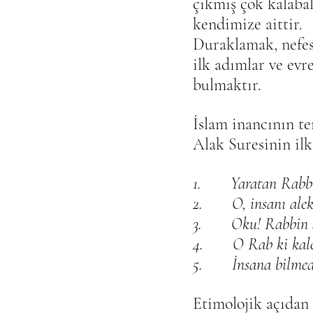
çıkmış çok kalabal
kendimize aittir. 
Duraklamak, nefes
ilk adımlar ve evr
bulmaktır.
İslam inancının te
Alak Suresinin ilk
1.       Yaratan Rab
2.       O, insanı al
3.       Oku! Rabbin
4.       O Rab ki ka
5.       İnsana bilmed
Etimolojik açıdan 