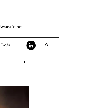
Doğa
at
Mistisizm
He