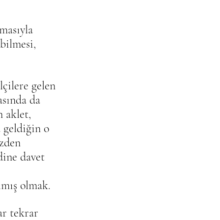
masıyla 
bilmesi, 
çilere gelen 
sında da 
 aklet, 
 geldiğin o 
üzden 
dine davet 
lmış olmak. 
ar tekrar 