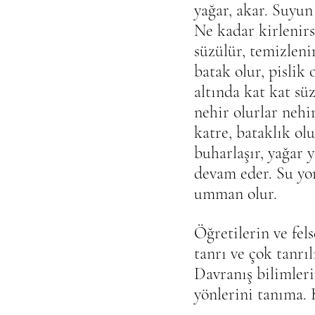
yağar, akar. Suyun
Ne kadar kirlenirs
süzülür, temizleni
batak olur, pislik 
altında kat kat süz
nehir olurlar neh
katre, bataklık olu
buharlaşır, yağar 
devam eder. Su yor
umman olur.
Öğretilerin ve fel
tanrı ve çok tanr
Davranış bilimleri
yönlerini tanıma. 