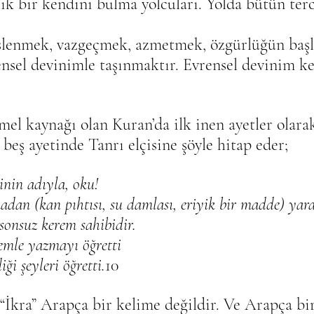
ık bir kendini bulma yolcuları. Yolda bütün terc
lenmek, vazgeçmek, azmetmek, özgürlüğün başla
ensel devinimle taşınmaktır. Evrensel devinim k
mel kaynağı olan Kuran’da ilk inen ayetler olarak
 beş ayetinde Tanrı elçisine şöyle hitap eder;
binin adıyla, oku!
ekadan (kan pıhtısı, su damlası, eriyik bir madde) yara
 sonsuz kerem sahibidir.
lemle yazmayı öğretti
iği şeyleri öğretti.
10
“İkra” Arapça bir kelime değildir. Ve Arapça bi