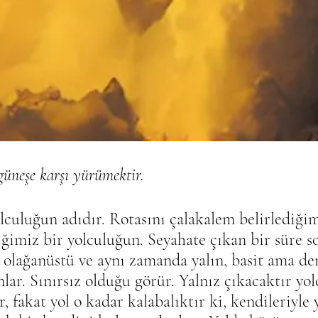
üneşe karşı yürümektir.
lculuğun adıdır. Rotasını çalakalem belirlediğim
tiğimiz bir yolculuğun. Seyahate çıkan bir süre s
olağanüstü ve aynı zamanda yalın, basit ama der
lar. Sınırsız olduğu görür. Yalnız çıkacaktır yol
, fakat yol o kadar kalabalıktır ki, kendileriyle 