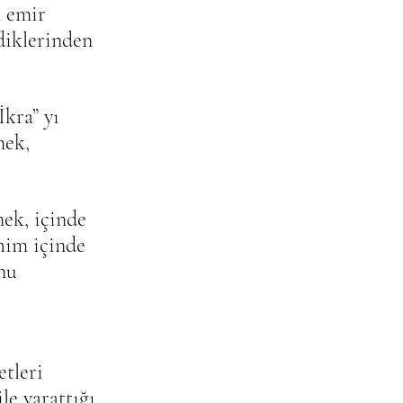
n emir 
diklerinden 
İkra” yı 
mek, 
ek, içinde 
him içinde 
nu 
etleri 
le yarattığı 