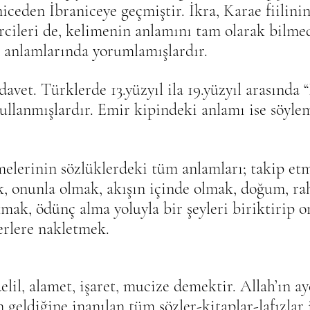
iceden İbraniceye geçmiştir. İkra, Karae fiilini
ircileri de, kelimenin anlamını tam olarak bilme
i anlamlarında yorumlamışlardır.
davet. Türklerde 13.yüzyıl ila 19.yüzyıl arasında “
llanmışlardır. Emir kipindeki anlamı ise söyle
melerinin sözlüklerdeki tüm anlamları; takip etm
, onunla olmak, akışın içinde olmak, doğum, ra
mak, ödünç alma yoluyla bir şeyleri biriktirip o
erlere nakletmek.
lil, alamet, işaret, mucize demektir. Allah’ın ay
 geldiğine inanılan tüm sözler-kitaplar-lafızlar i