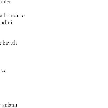
ihler 
dı andır o 
endini 
 kayıtlı 
ttı.
r anlamı 