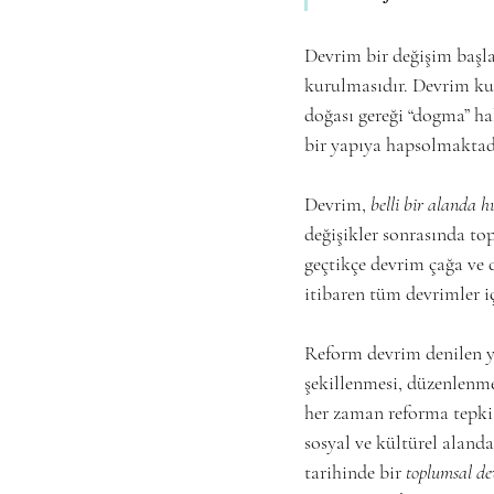
Devrim bir değişim başla
kurulmasıdır. Devrim ku
doğası gereği “dogma” ha
bir yapıya hapsolmaktadı
Devrim, 
belli bir alanda hı
değişikler sonrasında t
geçtikçe devrim çağa ve 
itibaren tüm devrimler iç
Reform devrim denilen yı
şekillenmesi, düzenlenme
her zaman reforma tepki 
sosyal ve kültürel aland
tarihinde bir 
toplumsal d