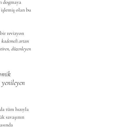
an dogmaya 
işlemiş olan bu 
bir revizyon 
 
kademeli artan 
ştiren, düzenleyen 
omik 
e yenileyen 
da tüm hızıyla 
ük savaşının 
asında 