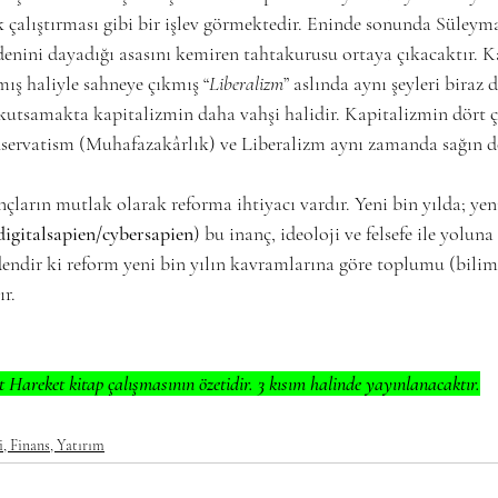
k çalıştırması gibi bir işlev görmektedir. Eninde sonunda Süleyma
denini dayadığı asasını kemiren tahtakurusu ortaya çıkacaktır. K
ş haliyle sahneye çıkmış “
Liberalizm
” aslında aynı şeyleri biraz 
kutsamakta kapitalizmin daha vahşi halidir. Kapitalizmin dört 
ervatism (Muhafazakârlık) ve Liberalizm aynı zamanda sağın dört
çların mutlak olarak reforma ihtiyacı vardır. Yeni bin yılda; yen
 digitalsapien/cybersapien
) bu inanç, ideoloji ve felsefe ile yolu
endir ki reform yeni bin yılın kavramlarına göre toplumu (bilim, f
r. 
 Hareket kitap çalışmasının özetidir. 3 kısım halinde yayınlanacaktır.
 Finans, Yatırım