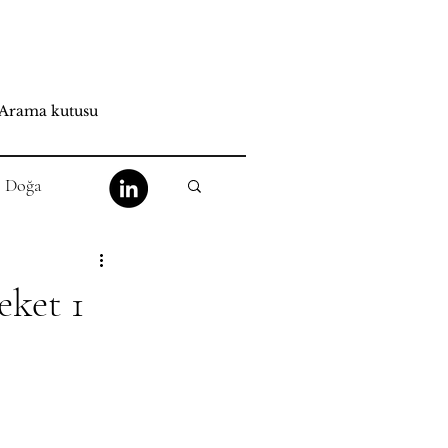
Doğa
at
Mistisizm
ket 1
He