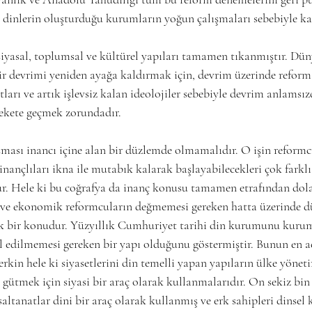
 dinlerin oluşturduğu kurumların yoğun çalışmaları sebebiyle k
yasal, toplumsal ve kültürel yapıları tamamen tıkanmıştır. Dün
 bir devrimi yeniden ayağa kaldırmak için, devrim üzerinde refor
ları ve artık işlevsiz kalan ideolojiler sebebiyle devrim anlamsı
rekete geçmek zorundadır.
şması inancı içine alan bir düzlemde olmamalıdır. O işin reform
inançlıları ikna ile mutabık kalarak başlayabilecekleri çok farkl
r. Hele ki bu coğrafya da inanç konusu tamamen etrafından dola
l ve ekonomik reformcuların değmemesi gereken hatta üzerinde d
ek bir konudur. Yüzyıllık Cumhuriyet tarihi din kurumunu kurum
l edilmemesi gereken bir yapı olduğunu göstermiştir. Bunun en a
 erkin hele ki siyasetlerini din temelli yapan yapıların ülke yönet
ütmek için siyasi bir araç olarak kullanmalarıdır. On sekiz bin 
ltanatlar dini bir araç olarak kullanmış ve erk sahipleri dinsel k