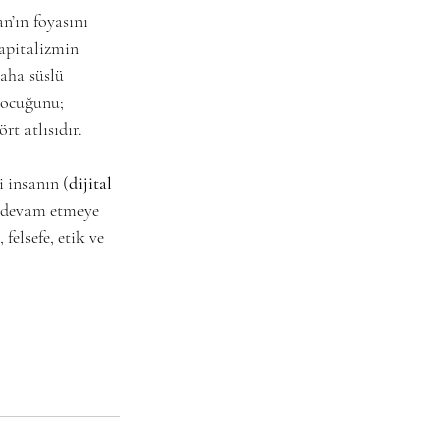
n’ın foyasını 
apitalizmin 
daha süslü 
çocuğunu; 
 atlısıdır. 
i insanın (
dijital 
na devam etmeye 
elsefe, etik ve 