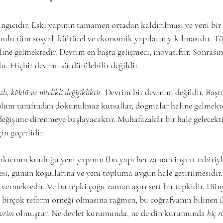
ngıcıdır. Eski yapının tamamen ortadan kaldırılması ve yeni bir
rulu tüm sosyal, kültürel ve ekonomik yapıların yıkılmasıdır. T
line gelmektedir. Devrim en başta gelişmeci, inovatiftir. Sonras
r. Hiçbir devrim sürdürülebilir değildir.
zlı, köklü ve nitelikli değişikliktir
. Devrim bir devinim değildir. Başt
oplum tarafından dokunulmaz kutsallar, dogmalar haline gelmekt
değişime direnmeye başlayacaktır. Muhafazakâr bir hale gelecekti
in geçerlidir.
kıcının kurduğu yeni yapının (bu yapı her zaman inşaat tabiriyl
si, günün koşullarına ve yeni topluma uygun hale getirilmesidir
vermektedir. Ve bu tepki çoğu zaman aşırı sert bir tepkidir. Dü
a birçok reform örneği olmasına rağmen, bu coğrafyanın bilinen ik
evrim
 olmuştur. Ne devlet kurumunda, ne de din kurumunda 
hiç r