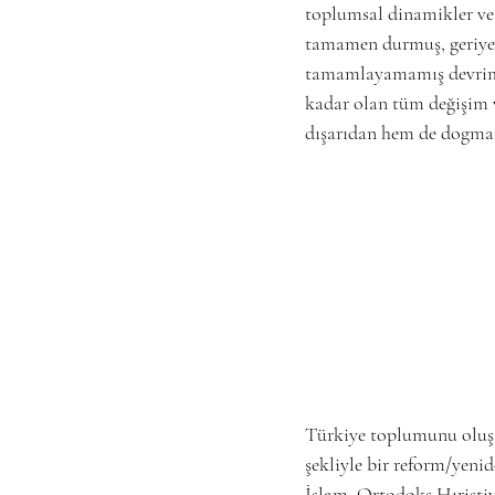
toplumsal dinamikler ve 
tamamen durmuş, geriye g
tamamlayamamış devrimi 
kadar olan tüm değişim 
dışarıdan hem de dogma h
Türkiye toplumunu oluştu
şekliyle bir reform/yeni
İslam, Ortodoks Hıristi