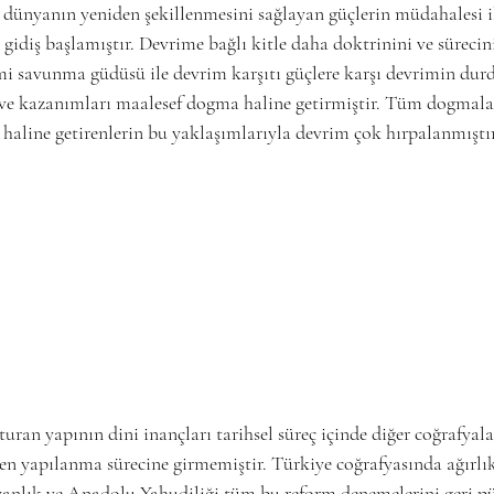
dünyanın yeniden şekillenmesini sağlayan güçlerin müdahalesi i
idiş başlamıştır. Devrime bağlı kitle daha doktrinini ve sürecin
savunma güdüsü ile devrim karşıtı güçlere karşı devrimin dur
ve kazanımları maalesef dogma haline getirmiştir. Tüm dogmala
aline getirenlerin bu yaklaşımlarıyla devrim çok hırpalanmıştır
ran yapının dini inançları tarihsel süreç içinde diğer coğrafyal
den yapılanma sürecine girmemiştir. Türkiye coğrafyasında ağırlık
yanlık ve Anadolu Yahudiliği tüm bu reform denemelerini geri p