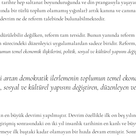
ık tarihte hep saltanat boyunduruğunda ve din prangasıyla yaşay
nda bir türlü toplum olamamış yığınlar) artık kanına ve canına 
devrim ne de reform talebinde bulunabilmektedir.
rdürülebilir değilken, reform tam tersidir. Bunun yanında reform 
m sürecindeki düzenleyici uygulamalardan sadece biridir. Reform,
mun temel ekonomik ilişkilerini, politik, sosyal ve kültürel yapısını deği
i artan demokratik ilerlemenin toplumun temel ekon
ik, sosyal ve kültürel yapısını değiştiren, düzenleyen v
n en büyük devrimi yapılmıştır. Devrim özellikle ilk on beş yılın
işmiş sonrasındaki on iki yıl insanlık tarihinin en kanlı ve büy
lemeye ilk baştaki kadar olamayan bir hızda devam etmiştir. Sonr