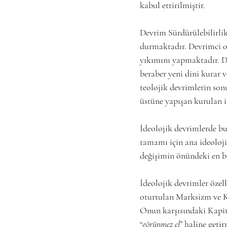
kabul ettirilmiştir.
Devrim Sürdürülebilirli
durmaktadır. Devrimci o
yıkımını yapmaktadır. Din
beraber yeni dini kurar 
teolojik devrimlerin so
üstüne yapışan kurulan i
İdeolojik devrimlerde b
tamamı için ana ideoloj
değişimin önündeki en b
İdeolojik devrimler öze
oturtulan Marksizm ve K
Onun karşısındaki Kapita
“
görünmez el
” haline geti