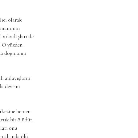
ıcı olarak 
tamamının 
 arkadaşları ile 
. O yüzden 
 da dogmanın 
ı anlayışların 
da devrim 
erkezine hemen 
tık bir ölüdür. 
ları onu 
in altında ölü 