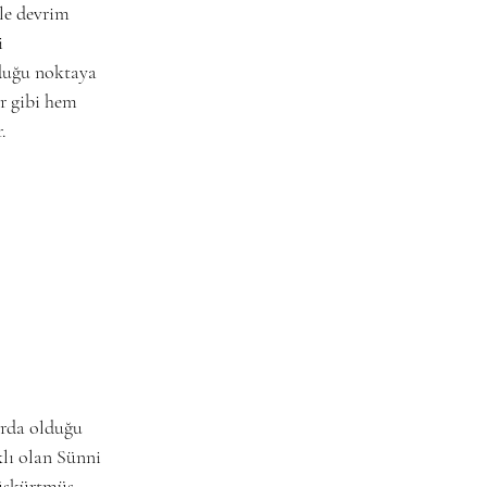
le devrim 
i 
duğu noktaya 
r gibi hem 
.
arda olduğu 
lı olan Sünni 
üskürtmüş, 