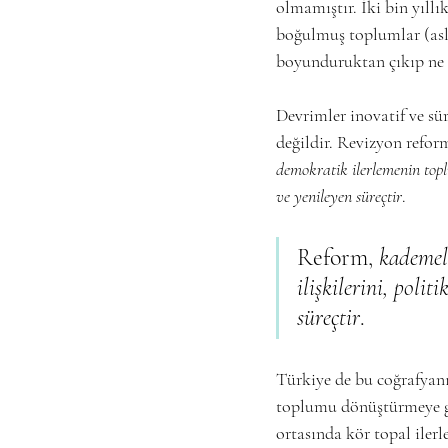
olmamıştır. İki bin yıll
boğulmuş toplumlar (aslı
boyunduruktan çıkıp ne 
Devrimler inovatif ve sü
değildir. Revizyon refor
demokratik ilerlemenin toplu
ve yenileyen süreçtir
.
Reform, 
kademel
ilişkilerini, polit
süreçtir
.
Türkiye de bu coğrafyanı
toplumu dönüştürmeye gir
ortasında kör topal iler