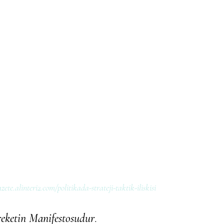
azete.alinteri2.com/politikada-strateji-taktik-iliskisi
eketin Manifestosudur
.