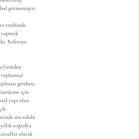
abul görmemiştir.
ya tarihinde 
m yapmak 
zdır. Reformu 
cu/yeniden 
ı toplumsal 
şılması gereken, 
üzenleme için 
sal yapı olan 
çık 
iminde söz sahibi 
yıllık coğrafya 
utsallar olarak 