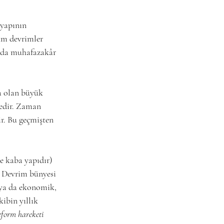
 yapının 
üm devrimler 
ında muhafazakâr 
a olan büyük 
edir. Zaman 
r. Bu geçmişten 
e kaba yapıdır) 
. Devrim bünyesi 
nya da ekonomik, 
ibin yıllık 
eform hareketi