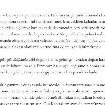
k ve İnovasyon içermemektedir. Devrim yürüyüşünün sonunda kal
ndan sonra devrimini temellendirmek için, eskiden kalanların 
lerdeki elçiler ve kurucular da devrimcidir. Beraberlerindeki yol
ve onlardan sonra din büyük bir kutsi “dogma” haline gelmektedir
nucunda oluşan yapılarda yalnızca reform/yeniden yapılanma ya
nançla alakası olanlardan arındırma eylemi yapılabilmektedir.
ugün gördüğümüz gibi dogma haline gelmiştir. Ondan doğan farkl
i artık dokunulmazdır. Devrimin başlangıcı değişimdir. Sonrasın
üyük engeldir. Devrim ve değişim arasındaki paradoks budur.
llikle günümüz dünyasında her ideolojik devrim tartışmasının m
omünizm bir çok akım ve fraksiyon çıkarmış olmasına rağmen ar
lizm insanlık elinde çoktan ölmüştür. Fakat kapitalizm ideolog
rmiş ve tanrısallaştırmıştır.  Ölü Kapitalizm aynı Süleyman’ın yer