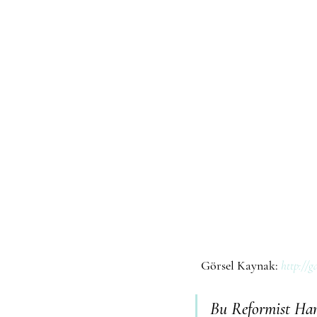
  Görsel Kaynak:
http://g
Bu Reformist Har