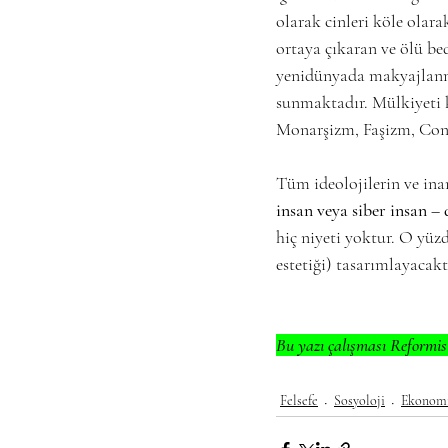
olarak cinleri köle olara
ortaya çıkaran ve ölü be
yenidünyada makyajlanmı
sunmaktadır. Mülkiyeti 
Monarşizm, Faşizm, Cons
Tüm ideolojilerin ve inan
insan veya siber insan –
hiç niyeti yoktur. O yüzd
estetiği) tasarımlayacaktı
Bu yazı çalışması Reformist
Felsefe
Sosyoloji
Ekonomi,