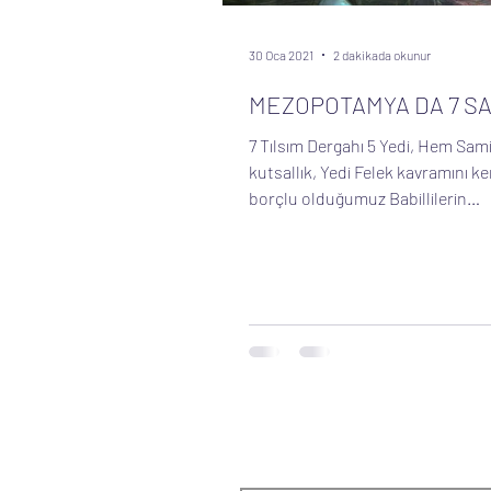
30 Oca 2021
2 dakikada okunur
MEZOPOTAMYA DA 7 SA
7 Tılsım Dergahı 5 Yedi, Hem Samilerde (bu
kutsallık, Yedi Felek kavramını ke
borçlu olduğumuz Babillilerin
astronomiyle ilgili...