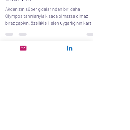
29 Tem 2022
13 dakikada okunur
ENGİNAR
Akdeniz’in süper gıdalarından biri daha
Olympos tanrılarıyla kısaca olmazsa olmaz
biraz çapkın, özellikle Helen uygarlığının kart
zampara...