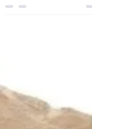
UMAMİ “hoşa giden tat”
Yeme – içmenin ve tat duyusunun artık ustalık
mertebeleriyle anıldığı günümüz dünyasında
“bilinen bilinmeyenlerin” ya da adı konulmamış...