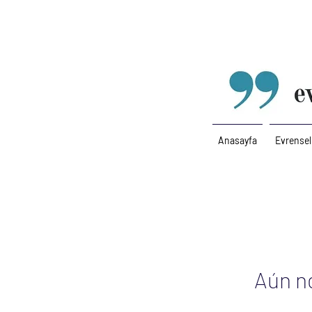
Anasayfa
Evrensel
Aún n