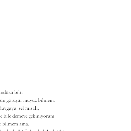
ündüzü bilir
r gün görüşür müyüz bilmem.
uyguyu, sel misali,
e bile demeye çekiniyorum.
r bilmem ama,