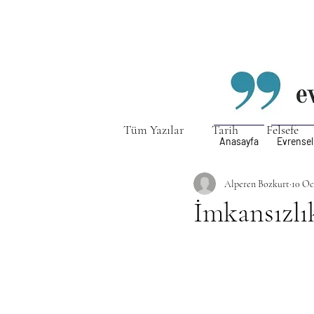
Tüm Yazılar
Tarih
Felsefe
Anasayfa
Evrensel
Ekonomi, Finans, Yatırım
Alperen Bozkurt
10 Oc
Y
İmkansızlı
Yedi/ 7
ŞARAP, İÇKİ VE