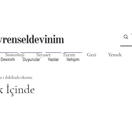
Sosyoloji
Siyaset
Tarım
Gezi
Yemek
 Devinim
Duyurular
Yazılar
İletişim
a
önetim, Strateji, Planlama
1 dakikada okunur
Filateli, Koleksiyon
Edebiy
k İçinde
 MEYHANE KÜLTÜRÜ
TAB (Tıbbi ve Aromatik Bitkiler) 