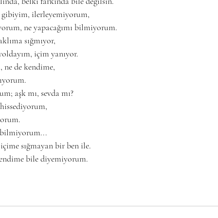
ında, belki farkında bile değilsin.
 gibiyim, ilerleyemiyorum,
iyorum, ne yapacağımı bilmiyorum.
aklıma sığmıyor,
yoldayım, içim yanıyor.
, ne de kendime,
lıyorum.
um; aşk mı, sevda mı?
 hissediyorum,
yorum.
 bilmiyorum...
içime sığmayan bir ben ile.
kendime bile diyemiyorum.