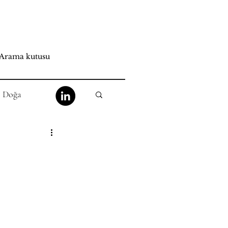
Doğa
at
Mistisizm
He